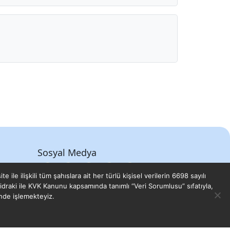
Sosyal Medya
le ilişkili tüm şahıslara ait her türlü kişisel verilerin 6698 sayılı
aki ile KVK Kanunu kapsamında tanımlı “Veri Sorumlusu” sıfatıyla,
inde işlemekteyiz.