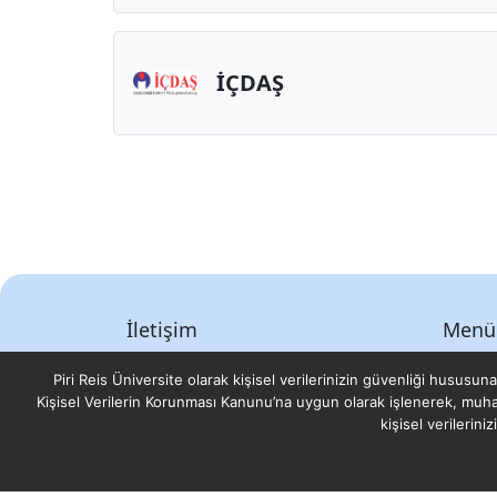
İÇDAŞ
İletişim
Menü
Postane, Eflatun Sk. No:8, 34940
Anasa
Piri Reis Üniversite olarak kişisel verilerinizin güvenliği hususuna
Tuzla/İstanbul
Sempo
Kişisel Verilerin Korunması Kanunu’na uygun olarak işlenerek, mu
kişisel verilerin
Tel: (0216) 581 00 50
Bilim 
Destek