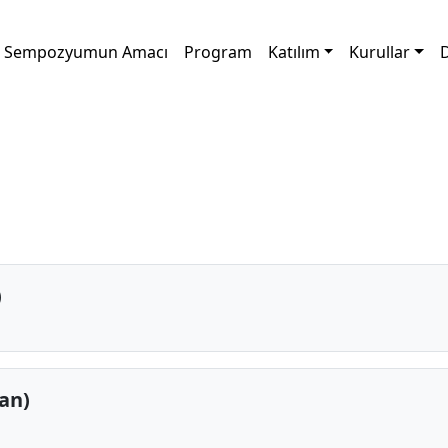
Sempozyumun Amacı
Program
Katılım
Kurullar
D
)
kan)