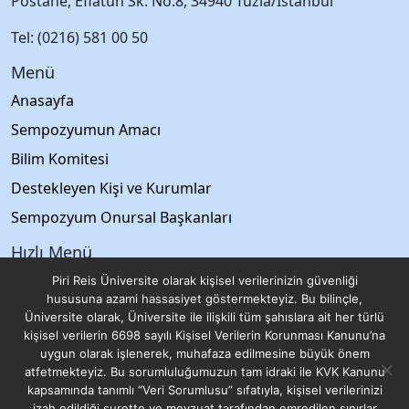
Postane, Eflatun Sk. No:8, 34940 Tuzla/İstanbul
Tel: (0216) 581 00 50
Menü
Anasayfa
Sempozyumun Amacı
Bilim Komitesi
Destekleyen Kişi ve Kurumlar
Sempozyum Onursal Başkanları
Hızlı Menü
pirireis.edu.tr
Piri Reis Üniversite olarak kişisel verilerinizin güvenliği
hususuna azami hassasiyet göstermekteyiz. Bu bilinçle,
DTO
Üniversite olarak, Üniversite ile ilişkili tüm şahıslara ait her türlü
kişisel verilerin 6698 sayılı Kişisel Verilerin Korunması Kanunu’na
TÜDEV
uygun olarak işlenerek, muhafaza edilmesine büyük önem
KVKK
atfetmekteyiz. Bu sorumluluğumuzun tam idraki ile KVK Kanunu
kapsamında tanımlı “Veri Sorumlusu” sıfatıyla, kişisel verilerinizi
Gizlilik Politikası
izah edildiği surette ve mevzuat tarafından emredilen sınırlar